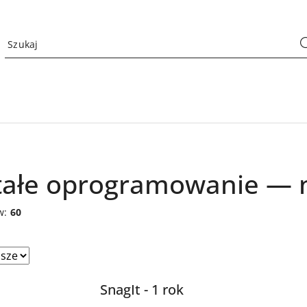
ałe oprogramowanie — na
w:
60
sze.
SnagIt - 1 rok