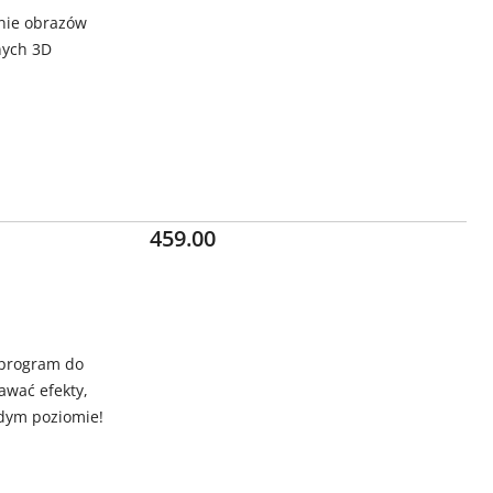
anie obrazów
nych 3D
Cena:
459.00
 program do
awać efekty,
żdym poziomie!