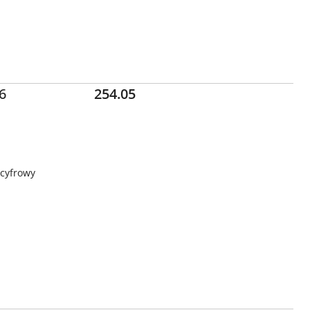
Cena:
6
254.05
 cyfrowy