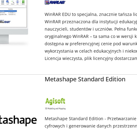
PRODUCENTA:
WIN.RAR
GMBH
WinRAR EDU to specjalna, znacznie tańsza l
WinRAR przeznaczona dla instytucji edukacy
nauczycieli, studentów i uczniów. Pełna funk
oryginalnego WinRAR – ta sama co w wersji k
dostępna w preferencyjnej cenie pod warun
wykorzystania w celach edukacyjnych i niek
Licencja wieczysta, plik licencyjny dostarcza
Metashape Standard Edition
NAZWA
PRODUCENTA:
AGISOFT
Metashape Standard Edition - Przetwarzani
cyfrowych i generowanie danych przestrzen