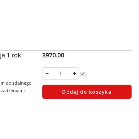
Cena:
a 1 rok
3970.00
szt.
am do zdalnego
urządzeniami
Dodaj do koszyka