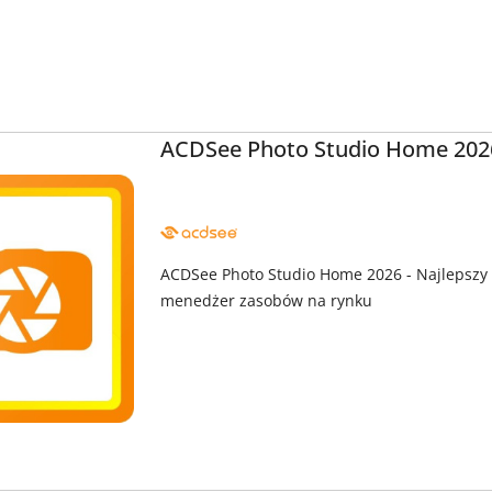
ACDSee Photo Studio Home 202
NAZWA
PRODUCENTA:
ACD
SYSTEMS
ACDSee Photo Studio Home 2026 - Najlepszy
menedżer zasobów na rynku