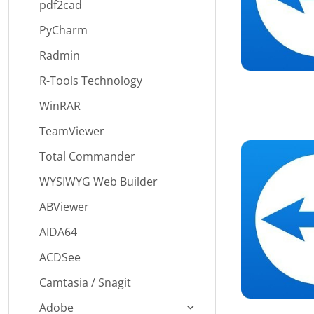
pdf2cad
PyCharm
Radmin
R-Tools Technology
WinRAR
TeamViewer
Total Commander
WYSIWYG Web Builder
ABViewer
AIDA64
ACDSee
Camtasia / Snagit
Adobe