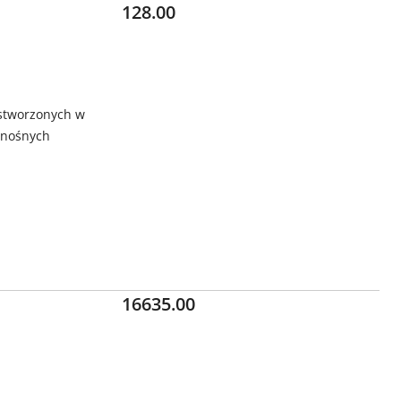
Cena:
128.00
 stworzonych w
enośnych
Cena:
16635.00