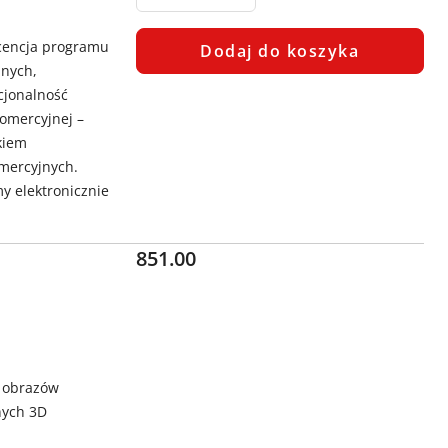
icencja programu
Dodaj do koszyka
jnych,
cjonalność
omercyjnej –
kiem
omercyjnych.
my elektronicznie
Cena:
851.00
e obrazów
nych 3D