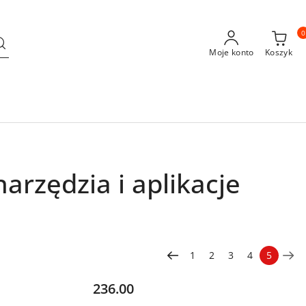
0
Moje konto
Koszyk
rzędzia i aplikacje
1
2
3
4
5
Cena:
236.00