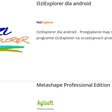
OziExplorer dla android
NAZWA
PRODUCENTA:
OZIEXPLORER
OziExplorer dla android - Przeglądanie map
programie OziExplorer na urzadząniach prz
Metashape Professional Edition
NAZWA
PRODUCENTA:
AGISOFT