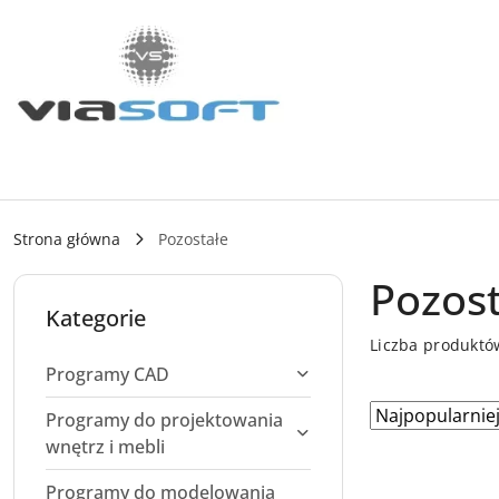
Przejdź do treści głównej
Przejdź do wyszukiwarki
Przejdź do moje konto
Przejdź do menu głównego
Przejdź do stopki
Strona główna
Pozostałe
Pozost
Kategorie
Liczba produktó
Programy CAD
Zastosowano
Sortuj
Programy do projektowania
według
sortowanie:
wnętrz i mebli
Najpopularniej
Programy do modelowania