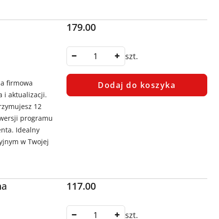
Cena:
179.00
szt.
ja firmowa
Dodaj do koszyka
i aktualizacji.
trzymujesz 12
 wersji programu
nta. Idealny
yjnym w Twojej
Cena:
na
117.00
szt.