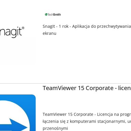
NAZWA
PRODUCENTA:
TECHSMITH
CORPORATION
SnagIt - 1 rok - Aplikacja do przechwytywani
ekranu
TeamViewer 15 Corporate - licen
TeamViewer 15 Corporate - Licencja na prog
łączenia się z komputerami stacjonarnymi, 
przenośnymi