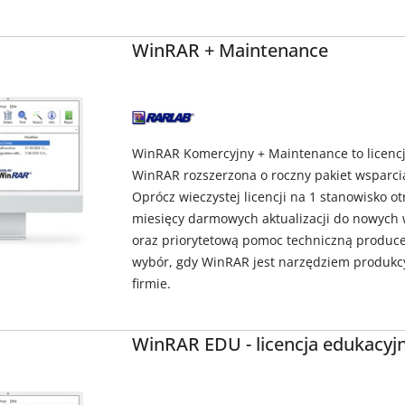
WinRAR + Maintenance
NAZWA
PRODUCENTA:
WIN.RAR
GMBH
WinRAR Komercyjny + Maintenance to licenc
WinRAR rozszerzona o roczny pakiet wsparcia 
Oprócz wieczystej licencji na 1 stanowisko o
miesięcy darmowych aktualizacji do nowych
oraz priorytetową pomoc techniczną produce
wybór, gdy WinRAR jest narzędziem produkc
firmie.
WinRAR EDU - licencja edukacyj
NAZWA