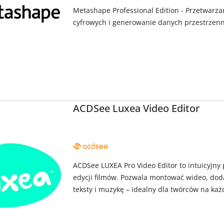
Metashape Professional Edition - Przetwarz
cyfrowych i generowanie danych przestrzen
ACDSee Luxea Video Editor
NAZWA
PRODUCENTA:
ACD
SYSTEMS
ACDSee LUXEA Pro Video Editor to intuicyjny
edycji filmów. Pozwala montować wideo, dod
teksty i muzykę – idealny dla twórców na ka