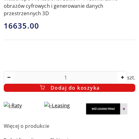
obrazów cyfrowych i generowanie danych
przestrzennych 3D
cena:
16635.00
Ilość
szt.
Dodaj do koszyka
Dostępność
Więcej o produkcie
i
dostawa