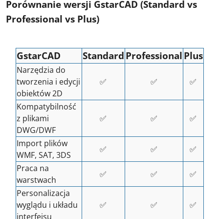
Porównanie wersji GstarCAD (Standard vs
Professional vs Plus)
GstarCAD
Standard
Professional
Plus
Narzędzia do
tworzenia i edycji
✅
✅
✅
obiektów 2D
Kompatybilność
z plikami
✅
✅
✅
DWG/DWF
Import plików
✅
✅
✅
WMF, SAT, 3DS
Praca na
✅
✅
✅
warstwach
Personalizacja
wyglądu i układu
✅
✅
✅
interfejsu