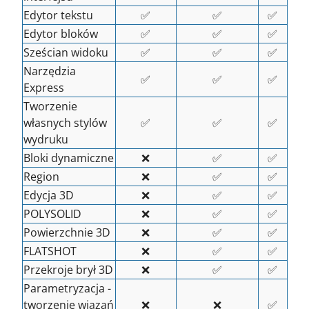
Edytor tekstu
✅
✅
✅
Edytor bloków
✅
✅
✅
Sześcian widoku
✅
✅
✅
Narzędzia
✅
✅
✅
Express
Tworzenie
własnych stylów
✅
✅
✅
wydruku
Bloki dynamiczne
❌
✅
✅
Region
❌
✅
✅
Edycja 3D
❌
✅
✅
POLYSOLID
❌
✅
✅
Powierzchnie 3D
❌
✅
✅
FLATSHOT
❌
✅
✅
Przekroje brył 3D
❌
✅
✅
Parametryzacja -
tworzenie wiązań
❌
❌
✅