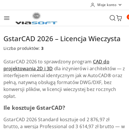
Moje konto
Przejdź do treści głównej
Przejdź do wyszukiwarki
Przejdź do moje konto
Przejdź do menu głównego
Przejdź do stopki
GstarCAD 2026 – Licencja Wieczysta
Liczba produktów:
3
GstarCAD 2026 to sprawdzony program
CAD do
projektowania 2D i 3D
dla inżynierów i architektów — z
interfejsem niemal identycznym jak w AutoCAD® oraz
pełną, natywną obsługą formatów DWG/DXF, bez
konwersji plików, w licencji wieczystej bez rocznych
opłat.
Ile kosztuje GstarCAD?
GstarCAD 2026 Standard kosztuje od 2 876,97 zł
brutto, a wersja Professional od 3 614,97 zł brutto — w