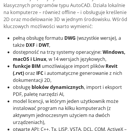
klasycznych programów typu AutoCAD. Działa lokalnie
na komputerze – również offline – i obsługuje kreślenie
2D oraz modelowanie 3D w jednym środowisku. Wśród
kluczowych możliwości warto wymienić:
pełną obsługę formatu
DWG
(wszystkie wersje), a
także
DXF
i
DWT
,
dostępność na trzy systemy operacyjne:
Windows,
macOS i Linux
, w 14 wersjach językowych,
funkcje BIM
umożliwiające import plików
Revit
(.rvt)
oraz
IFC
i automatyczne generowanie z nich
dokumentacji 2D,
obsługę
bloków dynamicznych
, import i eksport
PDF, paletę narzędzi AI,
model licencji, w którym jeden użytkownik może
instalować program na kilku komputerach (z
aktywnym jednoczesnym użyciem na dwóch
urządzeniach),
otwarte API: C++, Tx, LISP, VSTA, DCL, COM, ActiveX –