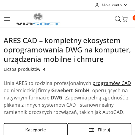
Moje konto
Przejdź do treści głównej
Przejdź do wyszukiwarki
Przejdź do moje konto
Przejdź do menu głównego
Przejdź do stopki
ARES CAD – kompletny ekosystem
oprogramowania DWG na komputer,
urządzenia mobilne i chmurę
Liczba produktów:
4
Linia ARES to rodzina profesjonalnych
programów CAD
od niemieckiej firmy
Graebert GmbH
, operujących na
natywnym formacie
DWG
. Zapewnia pełną zgodność z
plikami z innych systemów CAD i stanowi realny
zamiennik droższych rozwiązań, takich jak AutoCAD.
Kategorie
Filtruj