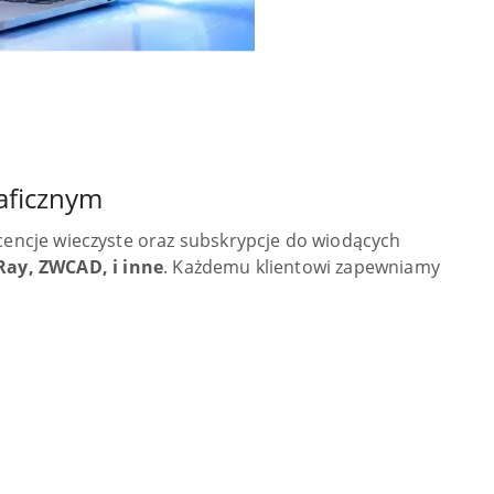
PRO100
ANYDESK
WinRAR
PRO100
ANYDESK
WinRAR
aficznym
icencje wieczyste oraz subskrypcje do wiodących
Ray, ZWCAD, i inne
. Każdemu klientowi zapewniamy