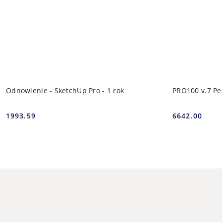
DODAJ DO KOSZYKA
Odnowienie - SketchUp Pro - 1 rok
PRO100 v.7 Pe
1993.59
6642.00
Cena:
Cena: