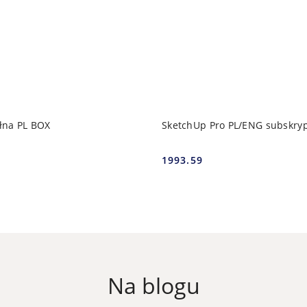
DODAJ DO KOSZYKA
DODAJ DO KOSZ
łna PL BOX
SketchUp Pro PL/ENG subskrypc
1993.59
Cena:
Na blogu