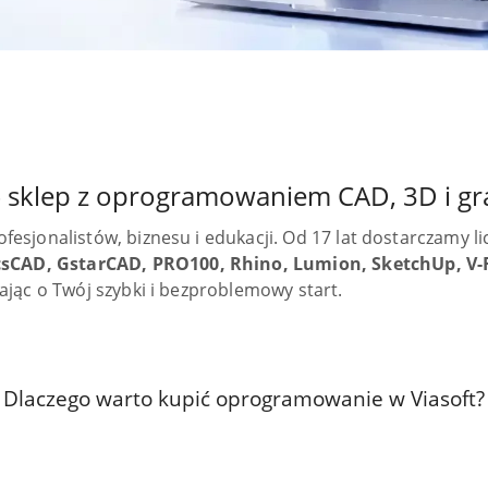
-Ray
ZWCAD
Rhino
-Ray
ZWCAD
Rhino
 – sklep z oprogramowaniem CAD, 3D i gr
fesjonalistów, biznesu i edukacji. Od 17 lat dostarczamy l
csCAD, GstarCAD, PRO100, Rhino, Lumion, SketchUp, V-
ając o Twój szybki i bezproblemowy start.
Dlaczego warto kupić oprogramowanie w Viasoft?