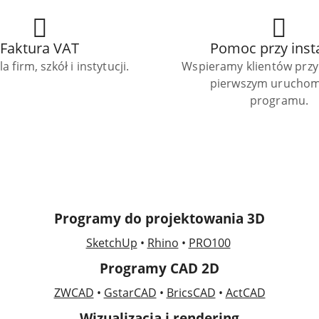
Faktura VAT
Pomoc przy insta
a firm, szkół i instytucji.
Wspieramy klientów przy 
pierwszym uruchom
programu.
Programy do projektowania 3D
SketchUp
•
Rhino
•
PRO100
Programy CAD 2D
ZWCAD
•
GstarCAD
•
BricsCAD
•
ActCAD
Wizualizacja i rendering