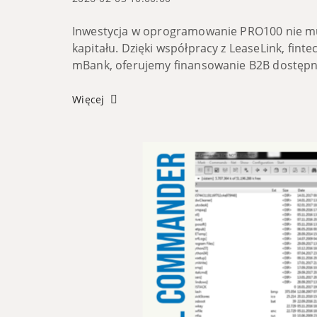
Inwestycja w oprogramowanie PRO100 nie m
kapitału. Dzięki współpracy z LeaseLink, fint
mBank, oferujemy finansowanie B2B dostępne
najszybszy proces leasingowy w Polsce &ndas
Więcej