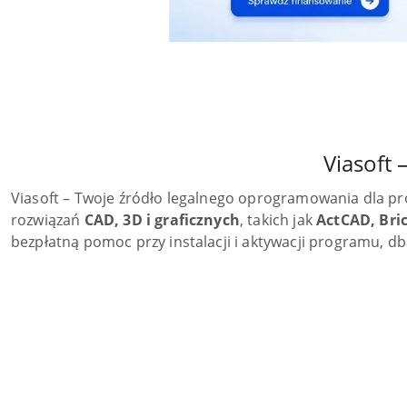
Raty i leasing
SketchUp
V
Raty i leasing
SketchUp
V
Viasoft
Viasoft – Twoje źródło legalnego oprogramowania dla pro
rozwiązań
CAD, 3D i graficznych
, takich jak
ActCAD, Bri
bezpłatną pomoc przy instalacji i aktywacji programu, db