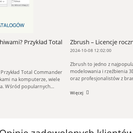
chiwami? Przykład Total
Zbrush – Licencje roczn
2024-10-08 12:02:00
Zbrush to jedno z najpopul
modelowania i rzeźbienia 3
i? Przykład Total Commander
oraz profesjonalistów z br
kami na komputerze, wiele
odpowiedniej licencji może b
ia. Wśród popularnych
Więcej
Opinie zadowolonych klientó