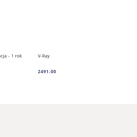
YKA
DODAJ DO KOSZYKA
ja - 1 rok
V-Ray
2491.00
Cena: