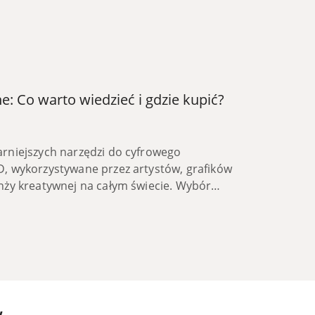
e: Co warto wiedzieć i gdzie kupić?
arniejszych narzędzi do cyfrowego
D, wykorzystywane przez artystów, grafików
anży kreatywnej na całym świecie. Wybór
yć k...
w