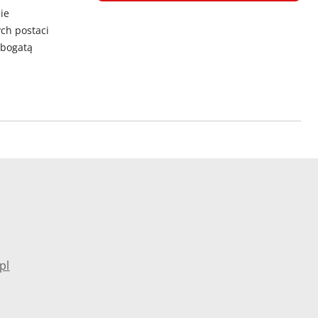
ie
ch postaci
 bogatą
pl