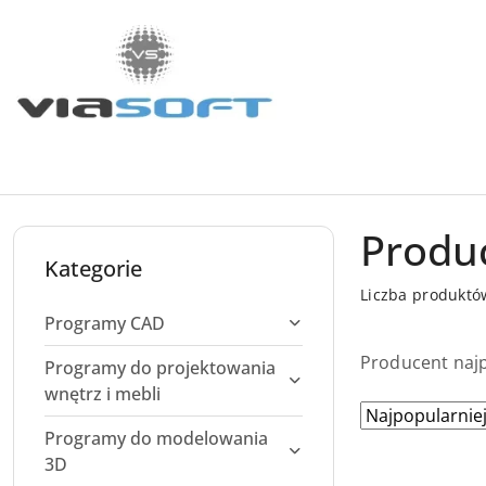
Przejdź do treści głównej
Przejdź do wyszukiwarki
Przejdź do moje konto
Przejdź do menu głównego
Przejdź do stopki
Produ
Kategorie
Liczba produktó
Programy CAD
Producent najp
Programy do projektowania
wnętrz i mebli
Zastosowano
Sortuj
według
Programy do modelowania
sortowanie:
3D
Najpopularniej