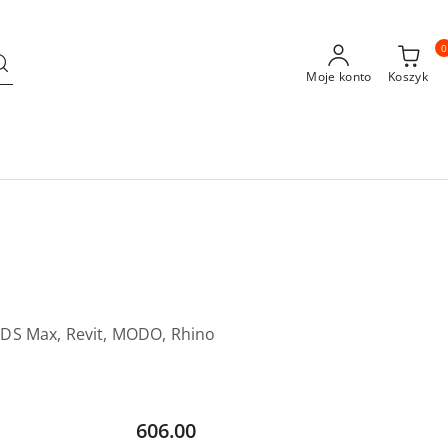
0
Moje konto
Koszyk
3DS Max, Revit, MODO, Rhino
Cena:
606.00