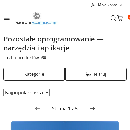
Moje konto
Przejdź do treści głównej
Przejdź do wyszukiwarki
Przejdź do moje konto
Przejdź do menu głównego
Przejdź do stopki
Pozostałe oprogramowanie —
narzędzia i aplikacje
Liczba produktów:
60
Kategorie
Filtruj
Zastosowano
Sortuj
według
sortowanie:
Najpopularniejsze.