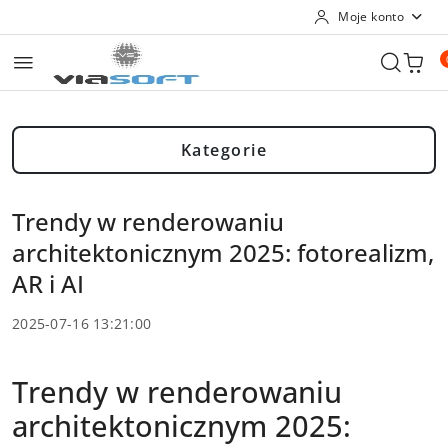
Moje konto
Przejdź do treści głównej
Przejdź do wyszukiwarki
Przejdź do moje konto
Przejdź do menu głównego
Przejdź do stopki
Kategorie
Trendy w renderowaniu
architektonicznym 2025: fotorealizm,
AR i AI
2025-07-16 13:21:00
Trendy w renderowaniu
architektonicznym 2025: