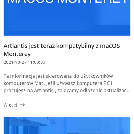
Tytuł
Artlantis jest teraz kompatybilny z macOS
artykułu:
Monterey
Data
2021-10-27 11:00:00
dodania:
Treść
Ta informacja jest skierowana do użytkowników
artykułu:
komputerów Mac. Jeśli używasz komputera PC i
pracujesz na Artlantis , zalecamy odłożenie aktualizacji
do systemu Windows 11 na później. Producent będzie
informował o kompatybilności tak sz...
Więcej