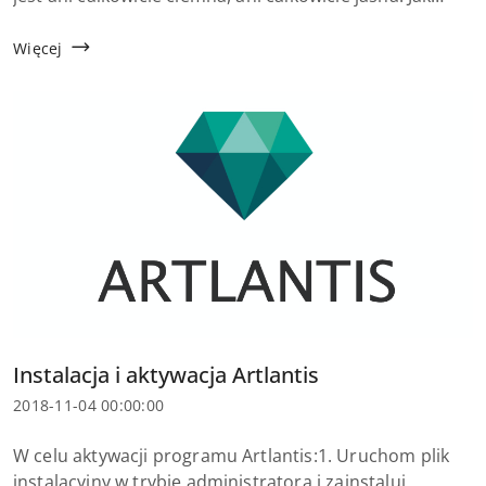
znaleźć równowagę podczas renderowania w
Artlantis? Używaj obiektów umieszczonych na stron...
Więcej
Tytuł
Instalacja i aktywacja Artlantis
artykułu:
Data
2018-11-04 00:00:00
dodania:
Treść
W celu aktywacji programu Artlantis:1. Uruchom plik
artykułu:
instalacyjny w trybie administratora i zainstaluj