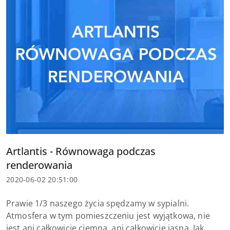
Tytuł
Artlantis - Równowaga podczas
artykułu:
renderowania
Data
2020-06-02 20:51:00
dodania:
Treść
Prawie 1/3 naszego życia spędzamy w sypialni.
artykułu:
Atmosfera w tym pomieszczeniu jest wyjątkowa, nie
jest ani całkowicie ciemna, ani całkowicie jasna. Jak