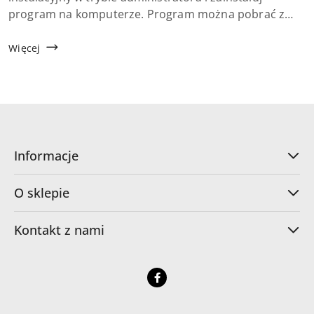
program na komputerze. Program można pobrać z
https://artlantis.com/downloads/2. Uruchom program
Artlantis.3. W wyświetlonym oknie menedżera licencji
Więcej
kli...
Informacje
O sklepie
Kontakt z nami