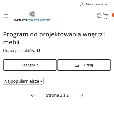
Moje konto
Przejdź do treści głównej
Przejdź do wyszukiwarki
Przejdź do moje konto
Przejdź do menu głównego
Przejdź do stopki
Program do projektowania wnętrz i
mebli
Liczba produktów:
15
Kategorie
Filtruj
Zastosowano
Sortuj
według
sortowanie:
Najpopularniejsze.