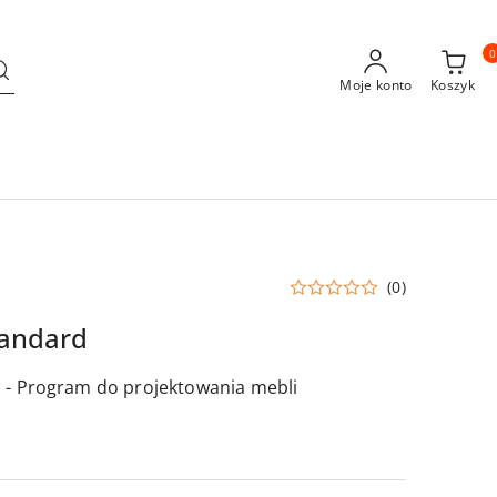
0
Moje konto
Koszyk
(0)
tandard
 - Program do projektowania mebli