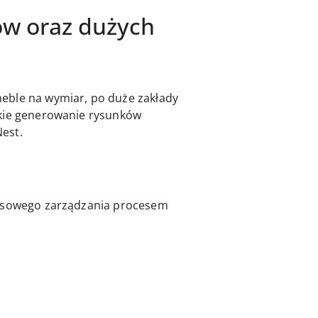
dów oraz dużych
eble na wymiar, po duże zakłady
bkie generowanie rysunków
est.
leksowego zarządzania procesem