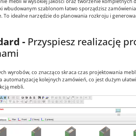
ie mebli w wysokiej jakości oraz tworzenie kompletnych 
zięki wbudowanym szablonom łatwo sporządzisz zamówienia
To idealne narzędzie do planowania rozkroju i generowa
dard -
Przyspiesz realizację p
nami
ych wyrobów, co znacząco skraca czas projektowania mebl
a automatyzację kolejnych zamówień, co jest dużym ułatwi
kcją mebli.