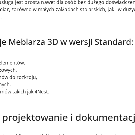
bsługa jest prosta nawet dla osób bez dużego doświadczeni
iar, zarówno w małych zakładach stolarskich, jak i w duż
.
je Meblarza 3D w wersji Standard:
 elementów,
żowych,
ów do rozkroju,
nych,
mów takich jak 4Nest.
projektowanie i dokumentac