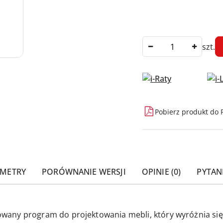
Ilość
szt.
Dostępność
Pobierz produkt do 
i
dostawa
AMETRY
PORÓWNANIE WERSJI
OPINIE (0)
PYTAN
any program do projektowania mebli, który wyróżnia się 