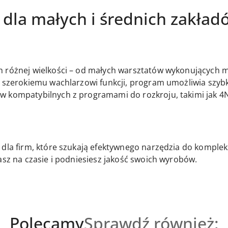
 dla małych i średnich zakła
h różnej wielkości – od małych warsztatów wykonujących m
i szerokiemu wachlarzowi funkcji, program umożliwia szy
w kompatybilnych z programami do rozkroju, takimi jak 4N
e dla firm, które szukają efektywnego narzędzia do komp
asz na czasie i podniesiesz jakość swoich wyrobów.
Produkty
Produkty
Polecamy
Sprawdź również: