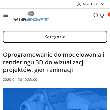
Moje konto
Przejdź do treści głównej
Przejdź do wyszukiwarki
Przejdź do moje konto
Przejdź do menu głównego
Przejdź do stopki
Kategorie
Oprogramowanie do modelowania i
renderingu 3D do wizualizacji
projektów, gier i animacji
2020-04-06 10:33:00