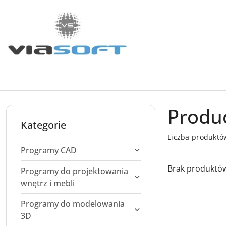
Przejdź do treści głównej
Przejdź do wyszukiwarki
Przejdź do moje konto
Przejdź do menu głównego
Przejdź do stopki
Produc
Kategorie
Liczba produktó
Programy CAD
Brak produktów
Programy do projektowania
wnętrz i mebli
Programy do modelowania
3D