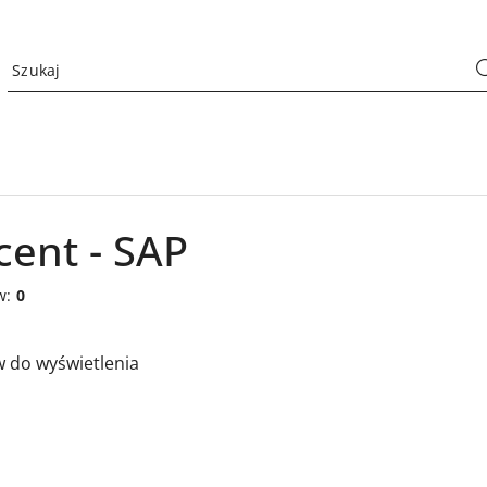
ent - SAP
w:
0
 do wyświetlenia