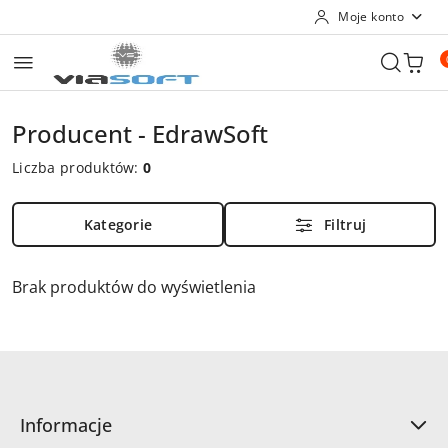
Moje konto
Przejdź do treści głównej
Przejdź do wyszukiwarki
Przejdź do moje konto
Przejdź do menu głównego
Przejdź do stopki
Producent - EdrawSoft
Liczba produktów:
0
Kategorie
Filtruj
Brak produktów do wyświetlenia
Informacje