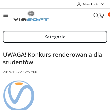
Moje konto
Przejdź do treści głównej
Przejdź do wyszukiwarki
Przejdź do moje konto
Przejdź do menu głównego
Przejdź do stopki
Kategorie
UWAGA! Konkurs renderowania dla
studentów
2019-10-22 12:57:00