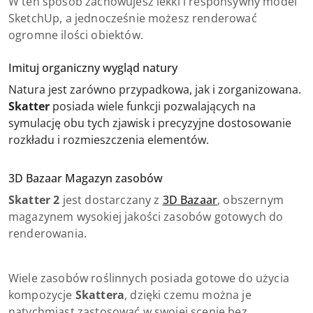
W ten sposób zachowujesz lekki i responsywny model
SketchUp, a jednocześnie możesz renderować
ogromne ilości obiektów.
Imituj organiczny wygląd natury
Natura jest zarówno przypadkowa, jak i zorganizowana.
Skatter
posiada wiele funkcji pozwalających na
symulację obu tych zjawisk i precyzyjne dostosowanie
rozkładu i rozmieszczenia elementów.
3D Bazaar Magazyn zasobów
Skatter 2
jest dostarczany z
3D Bazaar
, obszernym
magazynem wysokiej jakości zasobów gotowych do
renderowania.
Wiele zasobów roślinnych posiada gotowe do użycia
kompozycje
Skattera
, dzięki czemu można je
natychmiast zastosować w swojej scenie bez