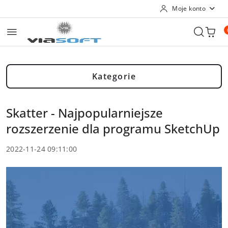
Moje konto
Przejdź do treści głównej
Przejdź do wyszukiwarki
Przejdź do moje konto
Przejdź do menu głównego
Przejdź do stopki
Kategorie
Skatter - Najpopularniejsze
rozszerzenie dla programu SketchUp
2022-11-24 09:11:00