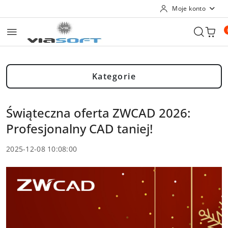
Moje konto
Przejdź do treści głównej
Przejdź do wyszukiwarki
Przejdź do moje konto
Przejdź do menu głównego
Przejdź do stopki
Kategorie
Świąteczna oferta ZWCAD 2026:
Profesjonalny CAD taniej!
2025-12-08 10:08:00