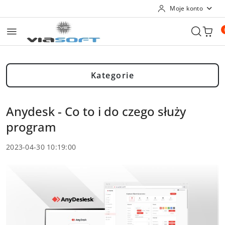
Moje konto
Przejdź do treści głównej
Przejdź do wyszukiwarki
Przejdź do moje konto
Przejdź do menu głównego
Przejdź do stopki
Kategorie
Anydesk - Co to i do czego służy
program
2023-04-30 10:19:00