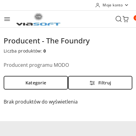
Moje konto
Przejdź do treści głównej
Przejdź do wyszukiwarki
Przejdź do moje konto
Przejdź do menu głównego
Przejdź do stopki
Producent - The Foundry
Liczba produktów:
0
Producent programu MODO
Kategorie
Filtruj
Brak produktów do wyświetlenia