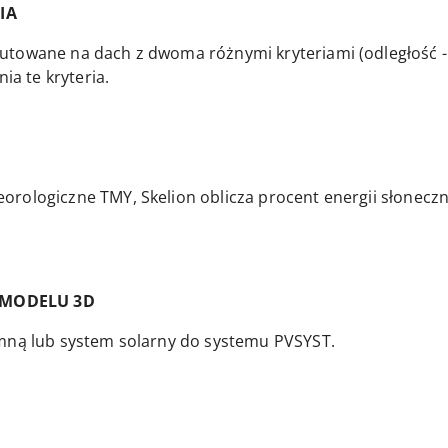
IA
towane na dach z dwoma różnymi kryteriami (odległość - 
ia te kryteria.
rologiczne TMY, Skelion oblicza procent energii słoneczn
 MODELU 3D
emną lub system solarny do systemu PVSYST.