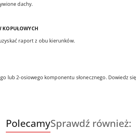
zywione dachy.
W KOPUŁOWYCH
zyskać raport z obu kierunków.
go lub 2-osiowego komponentu słonecznego. Dowiedz się o
Produkty
Produkty
Polecamy
Sprawdź również:
o
o