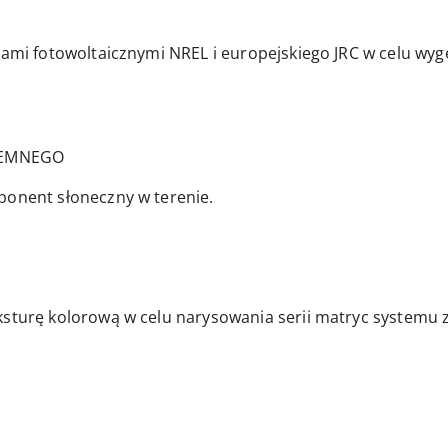
orami fotowoltaicznymi NREL i europejskiego JRC w celu w
IEMNEGO
ponent słoneczny w terenie.
ksturę kolorową w celu narysowania serii matryc systemu z