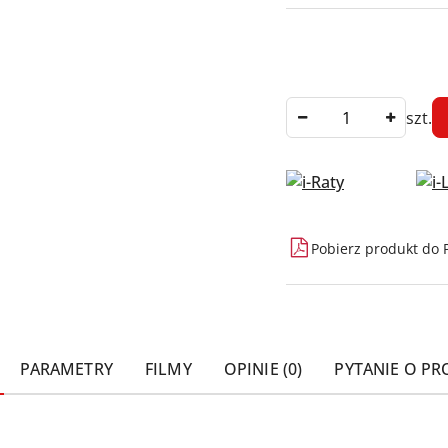
Ilość
szt.
Dostępność
Pobierz produkt do 
i
dostawa
PARAMETRY
FILMY
OPINIE (0)
PYTANIE O P