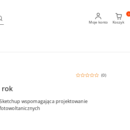
0
Moje konto
Koszyk
(0)
1 rok
o Sketchup wspomagająca projektowanie
i fotowoltanicznych