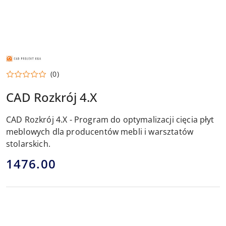
DYSTRYBUTOR
OPROGRAMOWANIA
CAD
(0)
PROJEKT
K&A
(
CAD Rozkrój 4.X
CAD
DECOR
)
CAD Rozkrój 4.X - Program do optymalizacji cięcia płyt
meblowych dla producentów mebli i warsztatów
stolarskich.
cena:
1476.00