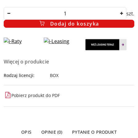
Ilość
szt.
Dodaj do koszyka
Dostępność
Więcej o produkcie
i
dostawa
Rodzaj licencji:
BOX
Pobierz produkt do PDF
OPIS
OPINIE (0)
PYTANIE O PRODUKT